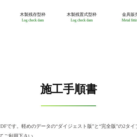
木製残存型枠
木製残置式型枠
金具販
Log check dam
Log check dam
Metal fitti
施工手順書
Fです。軽めのデータの“ダイジェスト版”と“完全版”の2タ
てご利用下さい。